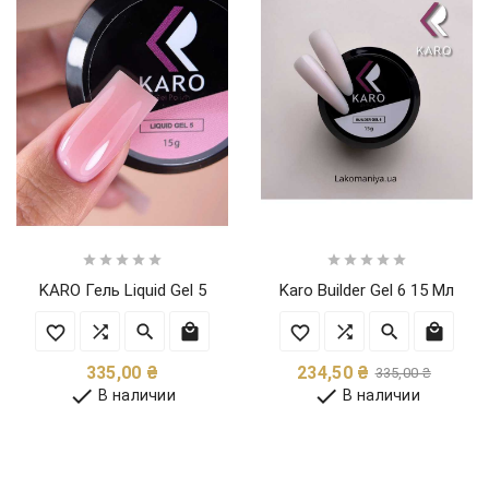










KARO Гель Liquid Gel 5
Karo Builder Gel 6 15 Мл
Цена
Обычн
Цена
335,00 ₴
234,50 ₴
335,00 ₴
цена


В наличии
В наличии