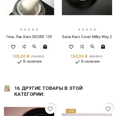










Гель Лак Karo DESIRE 139
База Karo Cover Milky Way 2
Обычная
Цена
Обычн
Цена
105,00 ₴
150,00 ₴
210,00 ₴
300,00 ₴
цена
цена


В наличии
В наличии
16 ДРУГИЕ ТОВАРЫ В ЭТОЙ
КАТЕГОРИИ:
favorite_border
favorite_border
-30%