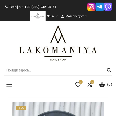
Телефон:
+38 (099) 942-05-51

Язык

Мой аккаунт

0
0
(0)
-30%