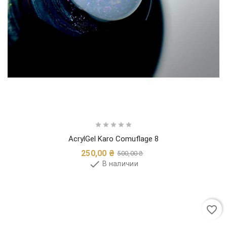





AcrylGel Karo Comuflage 8
Обычная
Цена
250,00 ₴
500,00 ₴
цена

В наличии
favorite_border