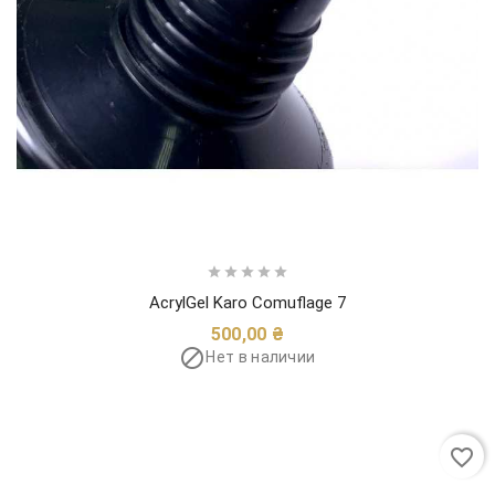





AcrylGel Karo Comuflage 7
Цена
500,00 ₴

Нет в наличии
favorite_border