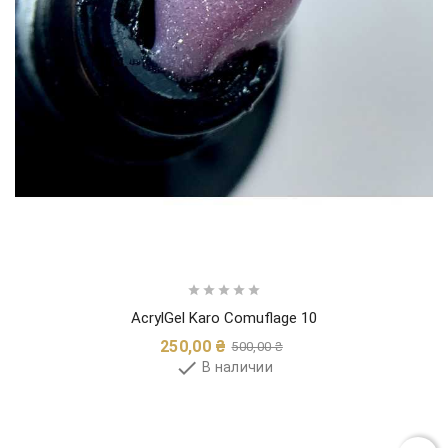





AcrylGel Karo Comuflage 10
Обычная
Цена
250,00 ₴
500,00 ₴
цена

В наличии