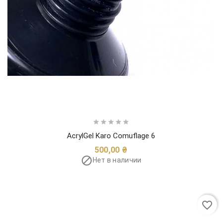





AcrylGel Karo Comuflage 6
Цена
500,00 ₴

Нет в наличии
favorite_border