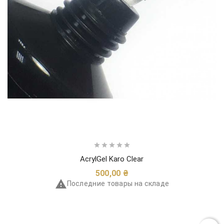





AcrylGel Karo Clear
Цена
500,00 ₴

Последние товары на складе