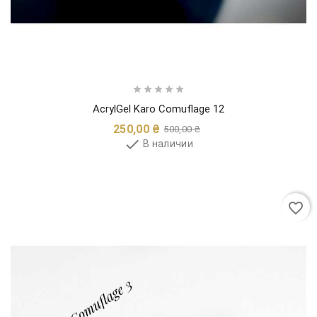





AcrylGel Karo Comuflage 12
Обычная
Цена
250,00 ₴
500,00 ₴
цена

В наличии
favorite_border