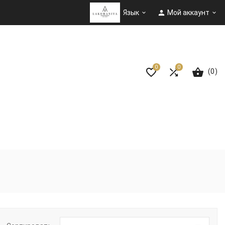

Язык
Мой аккаунт


0
0
(0)