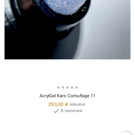





AcrylGel Karo Comuflage 11
Обычная
Цена
250,00 ₴
500,00 ₴
цена

В наличии