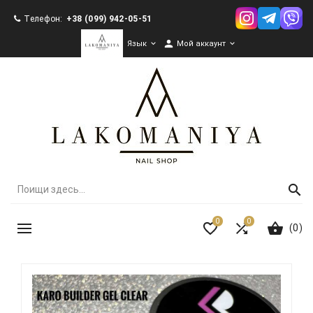
Телефон:
+38 (099) 942-05-51

Язык

Мой аккаунт

0
0
(0)