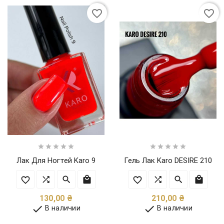
favorite_border
favorite_border










Лак Для Ногтей Karo 9
Гель Лак Karo DESIRE 210
Цена
Цена
130,00 ₴
210,00 ₴


В наличии
В наличии