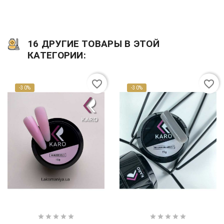
16 ДРУГИЕ ТОВАРЫ В ЭТОЙ
КАТЕГОРИИ:
favorite_border
favorite_border
-30%
-30%









