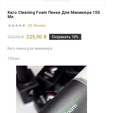
Karo Cleaning Foam Пенка Для Маникюра 150
Мл
(0)
Review





225,00 ₴
250,00 ₴
Сохранить 10%
Karo пенка для маникюра
150 мл