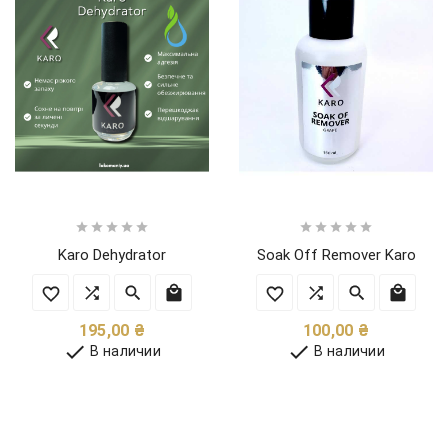










Karo Dehydrator
Soak Off Remover Karo
Цена
Цена
195,00 ₴
100,00 ₴


В наличии
В наличии