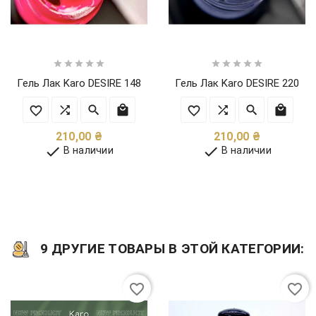










Гель Лак Karo DESIRE 148
Гель Лак Karo DESIRE 220
Цена
Цена
210,00 ₴
210,00 ₴


В наличии
В наличии
9 ДРУГИЕ ТОВАРЫ В ЭТОЙ КАТЕГОРИИ:
favorite_border
favorite_border