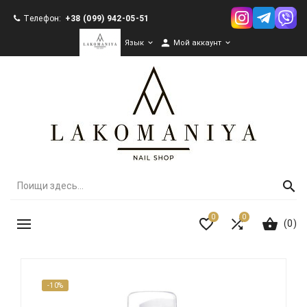
Телефон:
+38 (099) 942-05-51

Язык

Мой аккаунт

0
0
(0)
-10%