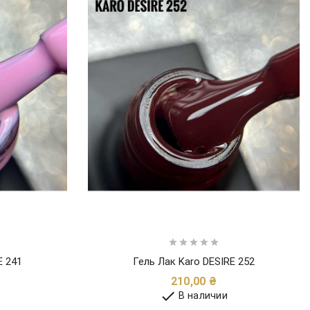





E 241
Гель Лак Karo DESIRE 252
на
Цена
210,00 ₴

В наличии