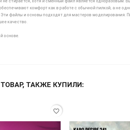
й не стирается, хотя и сменный файл является одноразовым. Вы
обеспечивают комфорт как в работе с обычной пилкой, а не од
. Эти файлы и основы подходят для мастеров моделирования. П
шее качество.
й основе.
ТОВАР, ТАКЖЕ КУПИЛИ:
favorite_border