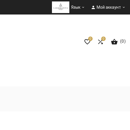

Язык
Мой аккаунт


0
0
(0)