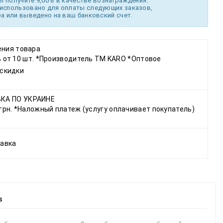
ы получите 9,00 ₴ в качестве вознаграждения.
использовано для оплаты следующих заказов,
а или выведено на ваш банковский счет.
ения товара
5 % от 10 шт. *Производитель ТМ KARO *Оптовое
скидки
КА ПО УКРАИНЕ
 грн. *Наложный платеж (услугу оплачивает покупатель)
авка
s