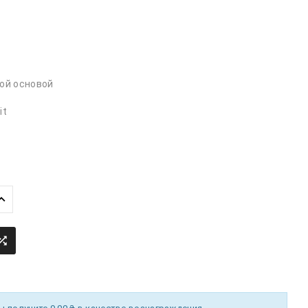
вой основой
it
