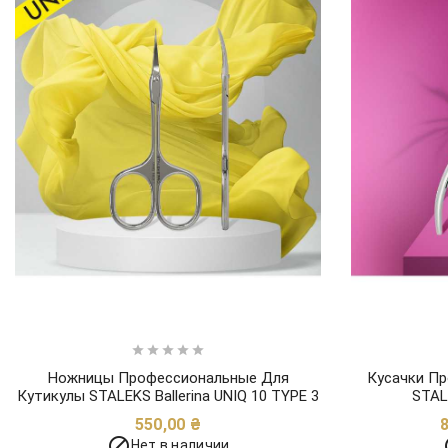





Ножницы Профессиональные Для
Кусачки П
Кутикулы STALEKS Ballerina UNIQ 10 TYPE 3
STAL
Цена
550,00 ₴

Нет в наличии