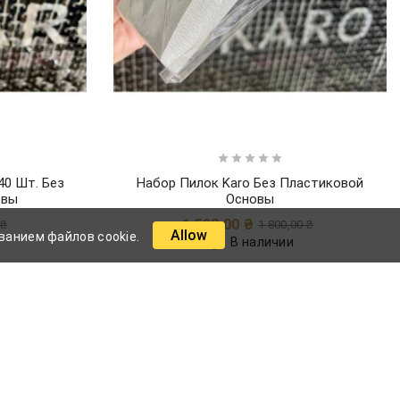





40 Шт. Без
Набор Пилок Karo Без Пластиковой
овы
Основы
Обычная
Цена
Обычная
Цена
1 530,00 ₴
 ₴
1 800,00 ₴
Allow
цена
цена
ванием файлов cookie.

В наличии