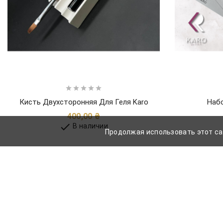





Кисть Двухсторонняя Для Геля Karo
Набо
Цена
400,00 ₴

В наличии
Продолжая использовать этот са