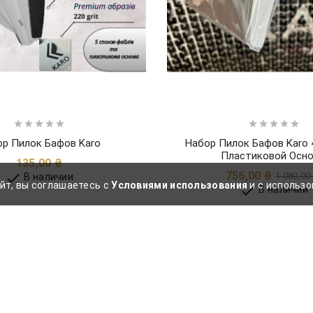










р Пилок Бафов Karo
Набор Пилок Бафов Karo 
Пластиковой Осн
Цена
135,00 ₴
756,00 ₴

1 080,00
В наличии
йт, вы соглашаетесь с
Условиями использования
и с использо

В наличии