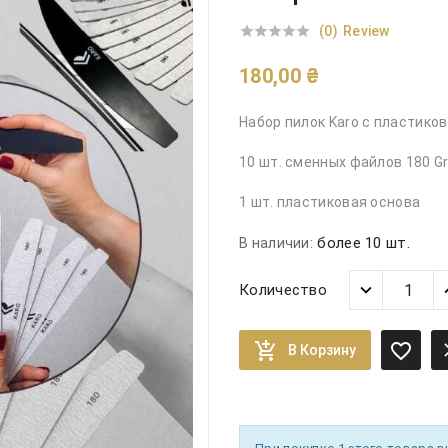
(0)
Review





180,00 ₴
Набор пилок Karo с пластико
10 шт. сменных файлов 180 Gr
1 шт. пластиковая основа
более 10 шт.
В наличии:
Количество


В Корзину