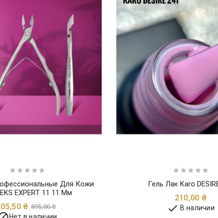










рофессиональные Для Кожи
Гель Лак Karo DESIR
EKS EXPERT 11 11 Мм
Це
210,00 ₴
Обычная
Цена
805,50 ₴

895,00 ₴
В наличии
цена

Нет в наличии