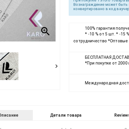
При покупке 1 этого товара в
Вознаграждение может быть 
конвертировано в код ваучер

100% гарантия получ
* -10 % от 5 шт. * -1
сотрудничество *Оптовые 
БЕСПЛАТНАЯ ДОСТАВ
*При покупке от 2000

Международная дост
Описание
Детали товара
Review