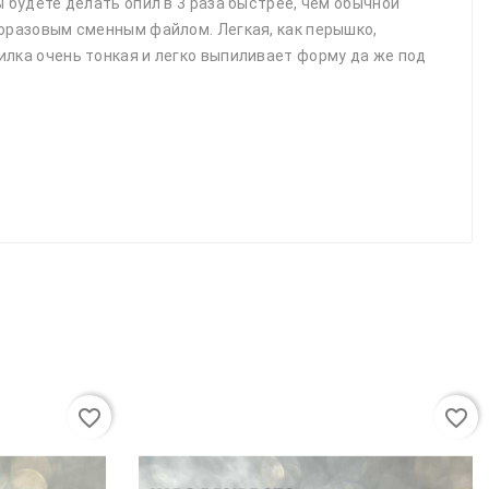
 будете делать опил в 3 раза быстрее, чем обычной
норазовым сменным файлом. Легкая, как перышко,
илка очень тонкая и легко выпиливает форму да же под
favorite_border
favorite_border