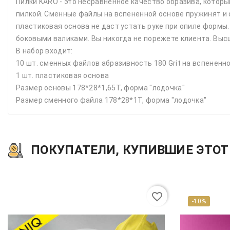
Пилки KARO - это несравненное качество образива, которы
пилкой. Сменные файлы на вспененной основе пружинят и 
пластиковая основа не даст устать руке при опиле формы
боковыми валиками. Вы никогда не порежете клиента. Выс
В набор входит:
10 шт. сменных файлов абразивность 180 Grit на вспененно
1 шт. пластиковая основа
Размер основы 178*28*1,65Т, форма "лодочка"
Размер сменного файла 178*28*1Т, форма "лодочка"
ПОКУПАТЕЛИ, КУПИВШИЕ ЭТОТ 
favorite_border
-10%