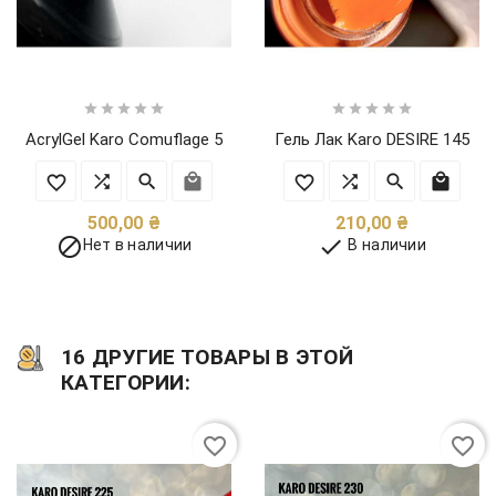










AcrylGel Karo Comuflage 5
Гель Лак Karo DESIRE 145
Цена
Цена
500,00 ₴
210,00 ₴


Нет в наличии
В наличии
16 ДРУГИЕ ТОВАРЫ В ЭТОЙ
КАТЕГОРИИ:
favorite_border
favorite_border