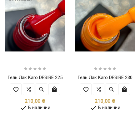










Гель Лак Karo DESIRE 225
Гель Лак Karo DESIRE 230
Цена
Цена
210,00 ₴
210,00 ₴


В наличии
В наличии