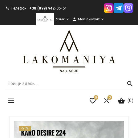
Телефон:
+38 (099) 942-05-51

Язык

Мой аккаунт

0
0
(0)
-50%