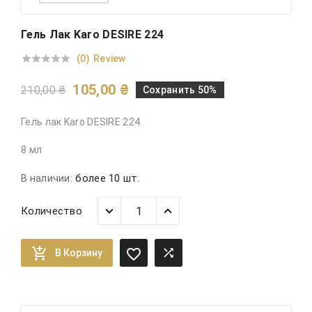
Гель Лак Karo DESIRE 224
(0)
Review





105,00 ₴
210,00 ₴
Сохранить 50%
Гель лак Karo DESIRE 224
8 мл
более 10 шт.
В наличии:
Количество



В Корзину