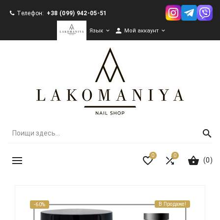
Телефон:
+38 (099) 942-05-51

Язык

Мой аккаунт

0
0
(0)
В Продаже!
-60%