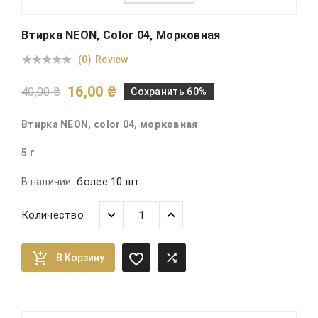
Втирка NEON, Color 04, Морковная
(0)
Review





16,00 ₴
40,00 ₴
Сохранить 60%
Втирка NEON, color 04,
морковная
5 г
более 10 шт.
В наличии:
Количество



В Корзину