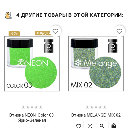
4 ДРУГИЕ ТОВАРЫ В ЭТОЙ КАТЕГОРИИ:
favorite_border
favorite_border
В Продаже!
-60%










Втирка NEON, Color 03,
Втирка MELANGE, MIX 02
Ярко-Зеленая