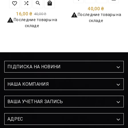
Цена
40,00 ₴
Обычная
Цена
16,00 ₴

40,00 ₴
Последние товары на
цена

Последние товары на
складе
складе

ПІДПИСКА НА НОВИНИ

НАША КОМПАНИЯ

ВАША УЧЕТНАЯ ЗАПИСЬ

АДРЕС