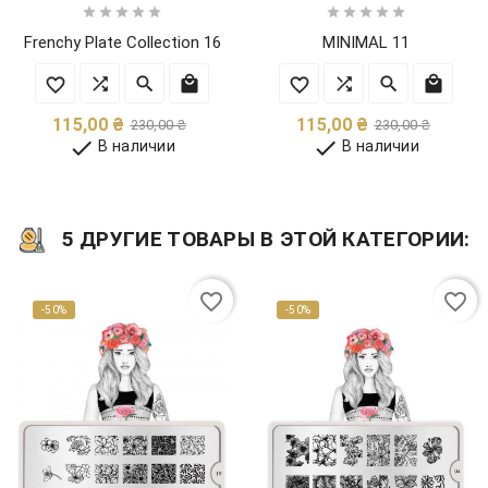










Frenchy Plate Collection 16
MINIMAL 11
Обычная
Цена
Обычн
Цена
115,00 ₴
115,00 ₴
230,00 ₴
230,00 ₴
цена
цена


В наличии
В наличии
5 ДРУГИЕ ТОВАРЫ В ЭТОЙ КАТЕГОРИИ:
favorite_border
favorite_border
-50%
-50%