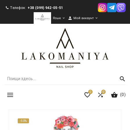
Телефон:
+38 (099) 942-05-51

Язык

Мой аккаунт

0
0
(0)
-50%